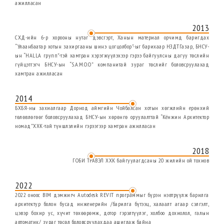
ажилласан
2013
СХД-ийн 6-р хорооны нутаг дэвсгэрт, Ханын материал орчимд баригдах
“Улаанбаатар хотын захиргааны шинэ цогцолбор”-ыг барихаар НЗДТГазар, БНСУ-
ын “HALLA групп”-тэй хамтран хэрэгжүүлэхээр гэрээ байгуулсны дагуу төслийн
гүйцэтгэгч БНСУ-ын “S.A.M.O.O” компанитай зураг төслийг боловсруулахад
хамтран ажилласан
2014
БХБЯ-ны захиалгаар Дорнод аймгийн Чойбалсан хотын хөгжлийн ерөнхий
төлөвлөгөөг боловсруулахад БНСУ-ын хөрөнгө оруулалттай “Кёнжин Архитектор
номад”ХХК-тай түншлэлийн гэрээгээр хамтран ажилласан
2018
ГОБИ ТРАВЭЛ ХХК байгуулагдсаны 20 жилийн ой тохиов
2022
2022 оноос BIM дэмжигч Autodesk REVIT программыг бүрэн нэвтрүүлж барилга
архитектур болон бусад инженерийн /барилга бүтээц, халаалт агаар сэлгэлт,
цэвэр бохир ус, хүчит төхөөрөмж, дотор гэрэлтүүлэг, холбоо дохиолол, галын
автоматик/ зураг төсөл боловсруулахдаа ашиглаж байна