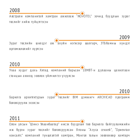
2008
Австрали компанитай хамтран ажиллаж “NOVOTEL” зочид буудлын зураг
төслийг хийж гүйцэтгэсэн
2009
Зураг төслийн шилдэг аж ахуйн нэгжээр шалгарч, ЗТБЯамны хүндэт
өргөмжлөлийг хүртсэн
2010
Ухаа худаг дахь Хятад компаний барьсан 18МВТ-н дулааны цахилгаан
станцын ажилд зөвлөх үйлчилгээ үзүүлсэн
2010
Барилга архитектурын зураг төслийг BIM дэмжигч ARCHICAD программ
боловсруулж эхэлсэн
2011
Олон улсын “Шинэ Улаанбаатар” нисэх буудлын төв барилга байгууламжийн
иж бүрэн зураг төслийг боловсруулсан Японы “Азуса секкей”, “Ориентал
консалтс” компаний түншлэлтэй хамтран, Монгол талын зөвлөхөөр хамтарч