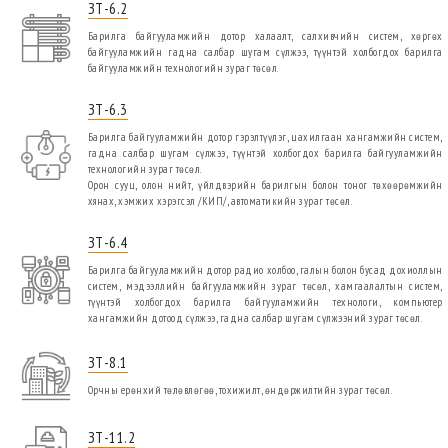
ЗТ-6.2
Барилга байгууламжийн дотор халаалт, салхивчийн систем, хөргөх
байгууламжийн гадна салбар шугам сүлжээ, түүнтэй холбогдох барилга
байгууламжийн технологийн зураг төсөл.
ЗТ-6.3
Барилга байгууламжийн дотор гэрэлтүүлэг, цахилгаан хангамжийн систем,
гадна салбар шугам сүлжээ, түүнтэй холбогдох барилга байгууламжийн
технологийн зураг төсөл.
Орон сууц, олон нийт, үйлдвэрийн барилгын болон тоног төхөөрөмжийн
хянах, хэмжих хэрэгсэл /КИП/, автоматикийн зураг төсөл.
ЗТ-6.4
Барилга байгууламжийн дотор радио холбоо, галын болон бусад дохиоллын
систем, мэдээллийн байгууламжийн зураг төсөл, хамгаалалтын систем,
түүнтэй холбогдох барилга байгууламжийн технологи, компьютер
хангамжийн дотоод сүлжээ, гадна салбар шугам сүлжээний зураг төсөл.
ЗТ-8.1
Орчны ерөнхий төлөвлөгөө, тохижилт, өндөржилтийн зураг төсөл.
ЗТ-11.2