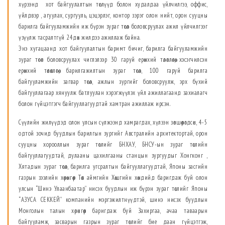
хүрээнд хот байгуулалтын төслүүд болон худалдаа үйлчилгээ, оффис,
үйлдвэр , агуулах, сургууль, цэцэрлэг, контор зэрэг олон нийт, орон сууцны
барилга байгууламжийн иж бүрэн зураг төсөл боловсруулах ажил үйлчилгээг
үзүүлж тасралтгүй 24дөх жилдээ ажиллаж байна.
Энэ хугацаанд хот байгуулалтын баримт бичиг, барилга байгууламжийн
зураг төсөв боловсруулах чиглэлээр 30 гаруй ерөнхий төлөвлөгөө, хэсэгчилсэн
ерөнхий төлөвлөгөө, барилгажилтын зураг төсөл, 100 гаруй барилга
байгууламжийн загвар төсөл, ажлын зургийг боловсруулж, эрх бүхий
байгууллагаар хянуулж батлуулан хэрэгжүүлэх үйл ажиллагаанд захиалагч
болон гүйцэтгэгч байгууллагуудтай хамтран ажиллаж ирсэн.
Сүүлийн жилүүдэд олон улсын сүлжээнд хамрагдах, хүлээн зөвшөөрөгдсөн, 4-5
одтой зочид буудлын барилгын зургийг Австралийн архитектортай, орон
сууцны хорооллын зураг төслийг БНХАУ, БНСУ-ын зураг төслийн
байгууллагуудтай, дулааны цахилгааны станцын зургуудыг Хонгконг ,
Хятадын зураг төсөл, барилга угсралтын байгууллагуудтай, Японы засгийн
газрын зээлийн хөрөнгөөр Төв аймгийн Хөшгийн хөндийд баригдаж буй олон
улсын “Шинэ Улаанбаатар” нисэх буудлын иж бүрэн зураг төслийг Японы
“АЗУСА СЕККЕЙ” компанийн мэргэжилтнүүдтэй, шинэ нисэх буудлын
Монголын талын хөрөнгөөр баригдаж буй Захиргаа, ачаа таваарын
байгууламж, засварын газрын зураг төслийг бие даан гүйцэтгэж,