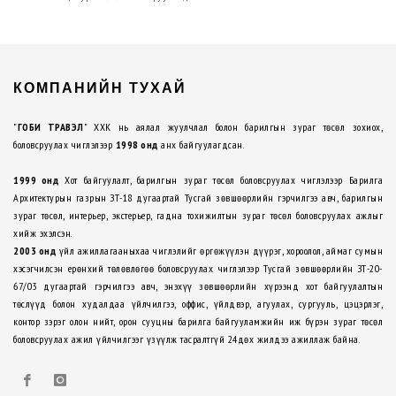
КОМПАНИЙН ТУХАЙ
"
ГОБИ ТРАВЭЛ
" ХХК нь аялал жуулчлал болон барилгын зураг төсөл зохиох,
боловсруулах чиглэлээр
1998 онд
анх байгуулагдсан.
1999 онд
Хот байгуулалт, барилгын зураг төсөл боловсруулах чиглэлээр Барилга
Архитектурын газрын ЗТ-18 дугаартай Тусгай зөвшөөрлийн гэрчилгээ авч, барилгын
зураг төсөл, интерьер, экстерьер, гадна тохижилтын зураг төсөл боловсруулах ажлыг
хийж эхэлсэн.
2003 онд
үйл ажиллагааныхаа чиглэлийг өргөжүүлэн дүүрэг, хороолол, аймаг сумын
хэсэгчилсэн ерөнхий төлөвлөгөө боловсруулах чиглэлээр Тусгай зөвшөөрлийн ЗТ-20-
67/03 дугаартай гэрчилгээ авч, энэхүү зөвшөөрлийн хүрээнд хот байгуулалтын
төслүүд болон худалдаа үйлчилгээ, оффис, үйлдвэр, агуулах, сургууль, цэцэрлэг,
контор зэрэг олон нийт, орон сууцны барилга байгууламжийн иж бүрэн зураг төсөл
боловсруулах ажил үйлчилгээг үзүүлж тасралтгүй 24дөх жилдээ ажиллаж байна.