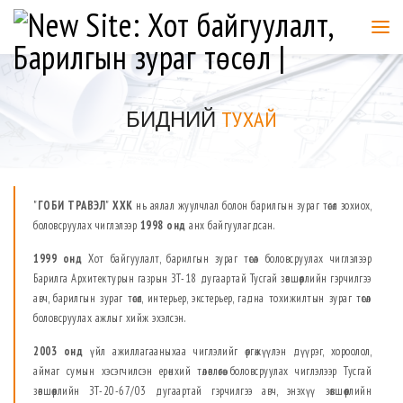
БИДНИЙ
ТУХАЙ
"
ГОБИ ТРАВЭЛ
"
ХХК
нь аялал жуулчлал болон барилгын зураг төсөл зохиох,
боловсруулах чиглэлээр
1998 онд
анх байгуулагдсан.
1999 онд
Хот байгуулалт, барилгын зураг төсөл боловсруулах чиглэлээр
Барилга Архитектурын газрын ЗТ-18 дугаартай Тусгай зөвшөөрлийн гэрчилгээ
авч, барилгын зураг төсөл, интерьер, экстерьер, гадна тохижилтын зураг төсөл
боловсруулах ажлыг хийж эхэлсэн.
2003 онд
үйл ажиллагааныхаа чиглэлийг өргөжүүлэн дүүрэг, хороолол,
аймаг сумын хэсэгчилсэн ерөнхий төлөвлөгөө боловсруулах чиглэлээр Тусгай
зөвшөөрлийн ЗТ-20-67/03 дугаартай гэрчилгээ авч, энэхүү зөвшөөрлийн