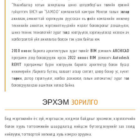
“Улаанбаатар хотын захиргааны шинэ цогцолбор”-ын төслийн ерөнхий
гүйцэтгэгч БНСУ-ын “S.A.M.O.O” компанитай хамтран Монгол талын зөвлөхөөр
ажиллаж, амжилттай хэрэгжүүлж дуусгасан нь өөрийн компанийн инженер
техникийн ажилтан, мэргэжилтнүүдийн мэдлэг боловсролыг дээшлүүлэх,
шинэ техник технологийг зураг төсөлд нэвтрүүлэх, хэрэгжүүлэхэд ихээхэн ач
холбогдолтой үйл ажиллагаа болсон гэж үзэж байгаа юм.
2010 оноос
барилга архитектурын зураг төслийг
BIM
дэмжигч
ARCHICAD
программ дээр боловсруулж ирсэн.
2022 оноос
BIM
дэмжигч
Autodesk
REVIT
программыг бүрэн нэвтрүүлж барилга архитектур болон бусад
инженерийн /барилга бүтээц, халаалт агаар сэлгэлт, цэвэр бохир ус, хүчит
төхөөрөмж, дотор гэрэлтүүлэг, холбоо дохиолол, галын автоматик/ зураг төсөл
боловсруулахдаа ашиглаж эхлээд байна.
ЭРХЭМ
ЗОРИЛГО
Бид мэргэжлийн ёс зүй, мэргэшсэн, нэгдмэл байдлыг эрхэмлэн, хэрэглэгчийн
болон хууль тогтоомжийн шаардлагад нийцсэн бүтээгдэхүүнийг зах зээлд
нийлүүлж, тогтвортой хөгжилд хувь нэмрээ оруулна.