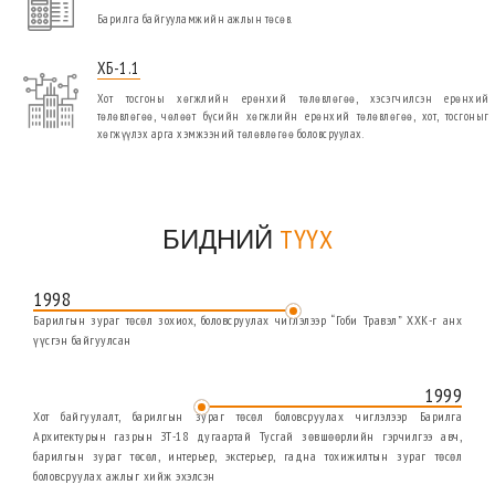
Барилга байгууламжийн ажлын төсөв.
ХБ-1.1
Хот тосгоны хөгжлийн ерөнхий төлөвлөгөө, хэсэгчилсэн ерөнхий
төлөвлөгөө, чөлөөт бүсийн хөгжлийн ерөнхий төлөвлөгөө, хот, тосгоныг
хөгжүүлэх арга хэмжээний төлөвлөгөө боловсруулах.
БИДНИЙ
ТҮҮХ
1998
Барилгын зураг төсөл зохиох, боловсруулах чиглэлээр “Гоби Травэл” ХХК-г анх
үүсгэн байгуулсан
1999
Хот байгуулалт, барилгын зураг төсөл боловсруулах чиглэлээр Барилга
Архитектурын газрын ЗТ-18 дугаартай Тусгай зөвшөөрлийн гэрчилгээ авч,
барилгын зураг төсөл, интерьер, экстерьер, гадна тохижилтын зураг төсөл
боловсруулах ажлыг хийж эхэлсэн