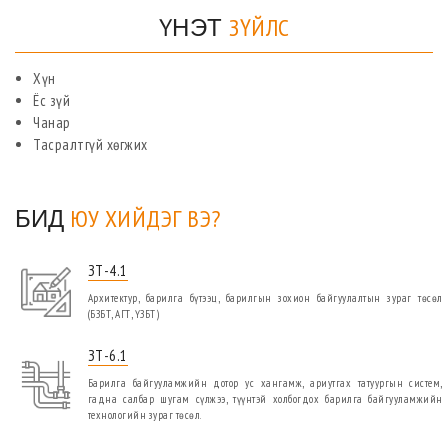
ҮНЭТ
ЗҮЙЛС
Хүн
Ёс зүй
Чанар
Тасралтгүй хөгжих
БИД
ЮУ ХИЙДЭГ ВЭ?
ЗТ-4.1
Архитектур, барилга бүтээц, барилгын зохион байгуулалтын зураг төсөл
(БЗБТ, АГТ, ҮЗБТ)
ЗТ-6.1
Барилга байгууламжийн дотор ус хангамж, ариутгах татуургын систем,
гадна салбар шугам сүлжээ, түүнтэй холбогдох барилга байгууламжийн
технологийн зураг төсөл.